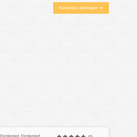
Kostenlos eintragen ➜
Forstenried, Fürstenried
(0)