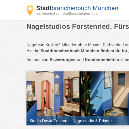
Stadt
branchenbuch München
ein Angebot von stadtbranchenbuch.de
Nagelstudios Forstenried, Fürs
Nägel wie Krallen? Mit oder ohne Muster, Farbverlauf od
Hier im
Stadtbranchenbuch München
findest du fü
Anhand von
Bewertungen
und
Kundenberichten
könn
Studio David Fechner - Nagelstudio & Friseur