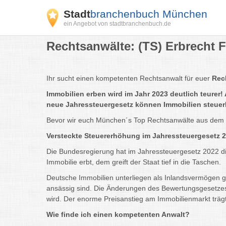
Stadt
branchenbuch München
ein Angebot von stadtbranchenbuch.de
Rechtsanwälte: (TS) Erbrecht F
Ihr sucht einen kompetenten Rechtsanwalt für euer
Rec
Immobilien erben wird im Jahr 2023 deutlich teurer!
neue Jahressteuergesetz können Immobilien steuerl
Bevor wir euch München´s Top Rechtsanwälte aus dem Fac
Versteckte Steuererhöhung im Jahressteuergesetz 20
Die Bundesregierung hat im Jahressteuergesetz 2022 di
Immobilie erbt, dem greift der Staat tief in die Taschen.
Deutsche Immobilien unterliegen als Inlandsvermögen gr
ansässig sind. Die Änderungen des Bewertungsgesetzes 
wird. Der enorme Preisanstieg am Immobilienmarkt trägt
Wie finde ich einen kompetenten Anwalt?