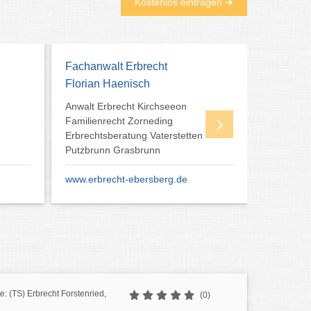
Kostenlos eintragen ➜
Immobilienmakler Trudering
Immobilie geerbt?
Wir helfen. Wertermittlung?
Auszahlung der Miterben?
Einvernehmlicher Verkauf?
Teilungsversteigerung? Nutzen
Sie unsere jahrelange Erfahrung
: (TS) Erbrecht Forstenried,
(0)