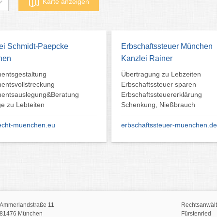
Karte anzeigen
haftssteuer München
Fachanwalt Erbrecht
ei Rainer
Florian Haenisch
agung zu Lebzeiten
Anwalt Erbrecht Kirchseeon
aftssteuer sparen
Familienrecht Zorneding
aftssteuererklärung
Erbrechtsberatung Vaterstetten
kung, Nießbrauch
Putzbrunn Grasbrunn
aftssteuer-muenchen.de
www.erbrecht-ebersberg.de
Ammerlandstraße 11
Rechtsanwälte
81476 München
Fürstenried