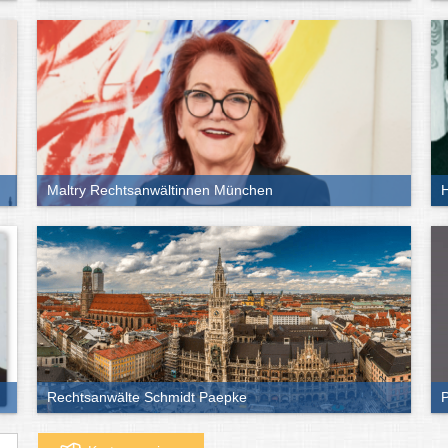
Maltry Rechtsanwältinnen München
H
Rechtsanwälte Schmidt Paepke
P