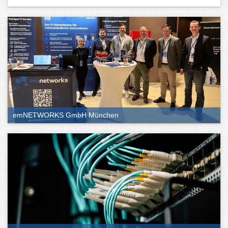
emNETWORKS GmbH München