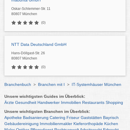
mabunta GmbH
Oskar-Schlemmer-Str. 11
80807 München
(0)
NTT Data Deutschland GmbH
Hans-Döllgast-Str. 26
80807 München
(0)
Branchenbuch
>
Branchen mit I
>
IT-Systemhäuser München
Unsere wichtigsten Guides im Überblick:
Ärzte
Gesundheit
Handwerker
Immobilien
Restaurants
Shopping
Unsere wichtigsten Branchen im Überblick:
Apotheke
Badsanierung
Catering
Friseur
Gaststätten
Bayrisch
Gebäudereinigung
Immobilienmakler
Kieferorthopäde
Küchen
Maler
Optiker
Pflegedienst
Rechtsanwalt
Arbeitsrecht
Erbrecht