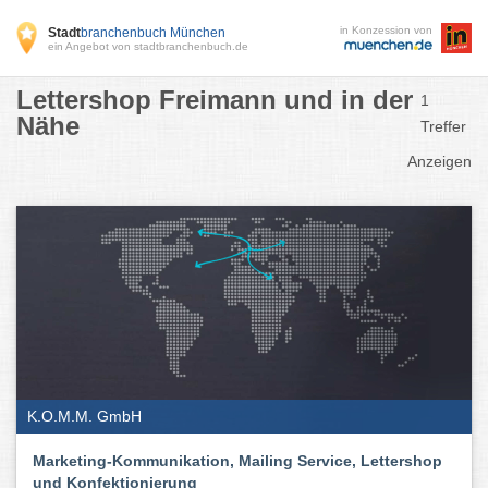
in Konzession von
Stadt
branchenbuch München
ein Angebot von stadtbranchenbuch.de
Lettershop Freimann und in der
1
Nähe
Treffer
Anzeigen
K.O.M.M. GmbH
Marketing-Kommunikation, Mailing Service, Lettershop
und Konfektionierung