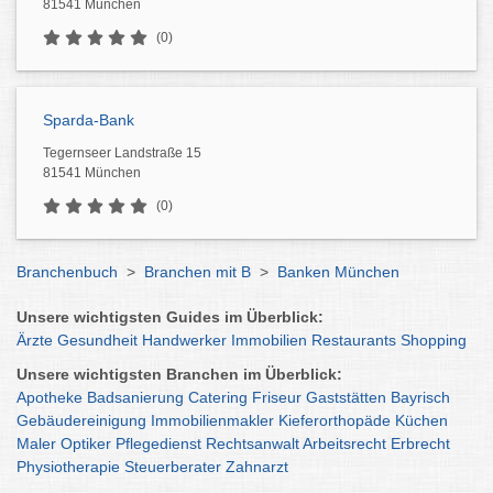
81541 München
(0)
Sparda-Bank
Tegernseer Landstraße 15
81541 München
(0)
Branchenbuch
>
Branchen mit B
>
Banken München
Unsere wichtigsten Guides im Überblick:
Ärzte
Gesundheit
Handwerker
Immobilien
Restaurants
Shopping
Unsere wichtigsten Branchen im Überblick:
Apotheke
Badsanierung
Catering
Friseur
Gaststätten
Bayrisch
Gebäudereinigung
Immobilienmakler
Kieferorthopäde
Küchen
Maler
Optiker
Pflegedienst
Rechtsanwalt
Arbeitsrecht
Erbrecht
Physiotherapie
Steuerberater
Zahnarzt