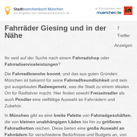
in Konzession von
Stadt
branchenbuch München
ein Angebot von stadtbranchenbuch.de
Fahrräder Giesing und in der
7
Nähe
Treffer
Anzeigen
Ihr seid auf der Suche nach einem
Fahrradshop
oder
Fahrradserviceleistungen
?
Die
Fahrradbranche boomt
, und das aus guten Gründen.
München ist bekannt für seine
Fahrradfreundlichkeit
und sein
gut ausgebautes
Radwegenetz
, was die Stadt zu einem idealen
Ort für Radfahrer macht. Hier finden sowohl
Freizeitradler
als
auch
Pendler
eine vielfältige Auswahl an Fahrrädern und
Zubehör.
In
München
gibt es eine
breite Palette
von
Fahrradgeschäften
,
die von
kleinen unabhängigen Läden
bis hin zu
größeren
Fahrradketten
reichen. Diese bieten eine
große Auswahl an
Fahrrädern
für verschiedene Bedürfnisse und Budgets an, von