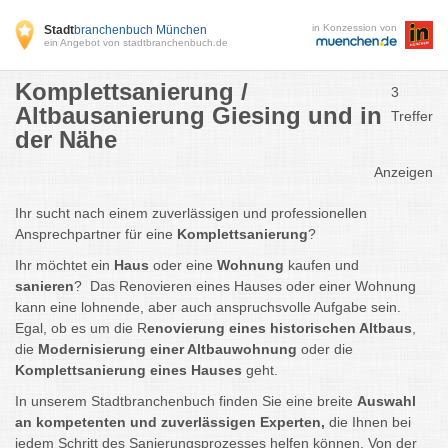
in Konzession von
Stadt
branchenbuch München
ein Angebot von stadtbranchenbuch.de
Komplettsanierung /
3
Altbausanierung Giesing und in
Treffer
der Nähe
Anzeigen
Ihr sucht nach einem zuverlässigen und professionellen
Ansprechpartner für eine
Komplettsanierung
?
Ihr möchtet ein
Haus
oder eine
Wohnung
kaufen und
sanieren
?
Das Renovieren eines Hauses oder einer Wohnung
kann eine lohnende, aber auch anspruchsvolle Aufgabe sein.
Egal, ob es um die R
enovierung eines historischen Altbaus
,
die
Modernisierung einer Altbauwohnung
oder die
Komplettsanierung eines Hauses
geht.
In unserem Stadtbranchenbuch finden Sie eine breite
Auswahl
an kompetenten und zuverlässigen Experten,
die Ihnen bei
jedem Schritt des Sanierungsprozesses helfen können. Von der