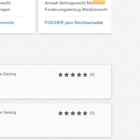
Anwalt Vertragsrecht München
einen Anw
Forderungseinzug Medizinrecht
Am besten
FISCHER plus Rechtsanwälte
Strafver
e Giesing
(0)
e Giesing
(0)