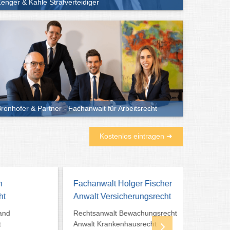
enger & Kahle Strafverteidiger
ronhofer & Partner - Fachanwalt für Arbeitsrecht
Kostenlos eintragen ➜
Fachanwalt Holger Fischer
Rechtsa
Anwalt Versicherungsrecht
Zenger &
Rechtsanwalt Bewachungsrecht
Strafrec
Anwalt Krankenhausrecht
Fordern S