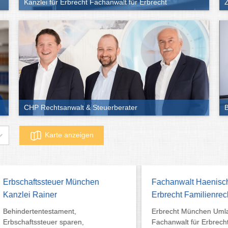
Kanzlei für Erbrecht Fachanwalt für Erbrecht
Z
CHP Rechtsanwalt & Steuerberater
B
Karte anzeigen
haftssteuer München
Fachanwalt Haenisch
ei Rainer
Erbrecht Familienrecht
ertentestament,
Erbrecht München Umland
aftssteuer sparen,
Fachanwalt für Erbrecht