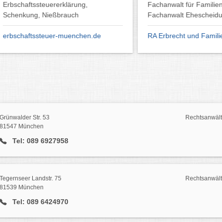
aftssteuererklärung,
Fachanwalt für Familienrecht
kung, Nießbrauch
Fachanwalt Ehescheidungen
aftssteuer-muenchen.de
RA Erbrecht und Familienrecht
Grünwalder Str. 53
Rechtsanwält
81547 München
Tel: 089 6927958
Tegernseer Landstr. 75
Rechtsanwält
81539 München
Tel: 089 6424970