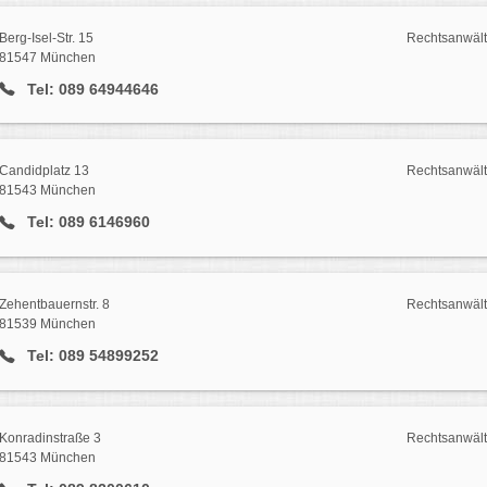
Berg-Isel-Str. 15
Rechtsanwält
81547 München
Tel: 089 64944646
Candidplatz 13
Rechtsanwält
81543 München
Tel: 089 6146960
Zehentbauernstr. 8
Rechtsanwält
81539 München
Tel: 089 54899252
Konradinstraße 3
Rechtsanwält
81543 München