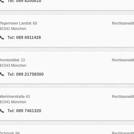
Tel: 089 8200610
Tegernseer Landstr. 60
Rechtsanwält
81541 München
Tel: 089 6911428
Humboldtstr. 22
Rechtsanwält
81543 München
Tel: 089 21758300
Werinherstraße 43
Rechtsanwält
81541 München
Tel: 089 7461320
Schönstr. 66
Rechtsanwält