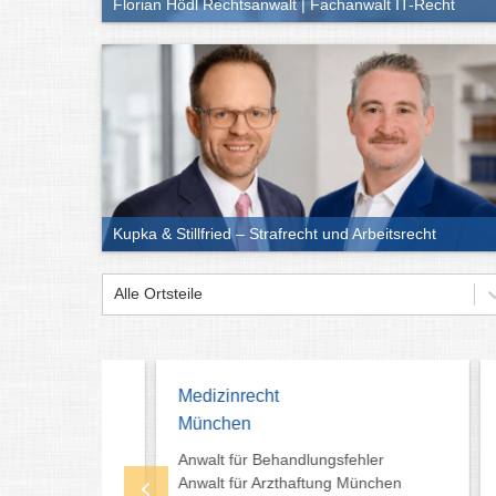
Florian Hödl Rechtsanwalt | Fachanwalt IT-Recht
Kupka & Stillfried – Strafrecht und Arbeitsrecht
Alle Ortsteile
Medizinrecht
Erbsc
idt
München
Kanzl
en
Anwalt für Behandlungsfehler
Behind
Anwalt für Arzthaftung München
Erbsch