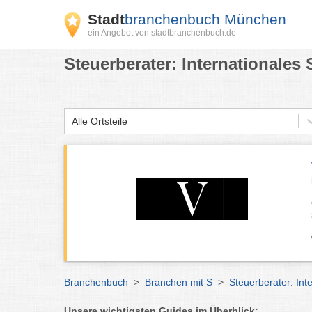
Stadt
branchenbuch München
ein Angebot von stadtbranchenbuch.de
Steuerberater: Internationales
Alle Ortsteile
Branchenbuch
>
Branchen mit S
>
Steuerberater: In
Unsere wichtigsten Guides im Überblick: