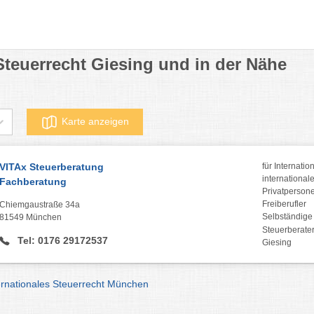
 Steuerrecht Giesing und in der Nähe
Karte anzeigen
VITAx Steuerberatung
für Internatio
internationa
Fachberatung
Privatperson
Freiberufler
Chiemgaustraße 34a
Selbständige
81549 München
Steuerberater
Tel: 0176 29172537
Giesing
ternationales Steuerrecht München