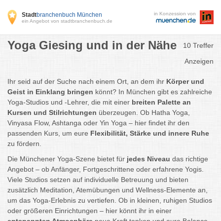
in Konzession von
Stadt
branchenbuch München
ein Angebot von stadtbranchenbuch.de
Yoga Giesing und in der Nähe
10 Treffer
Anzeigen
Ihr seid auf der Suche nach einem Ort, an dem ihr
Körper und
Geist in Einklang bringen
könnt? In München gibt es zahlreiche
Yoga-Studios und -Lehrer, die mit einer
breiten Palette an
Kursen und Stilrichtungen
überzeugen. Ob Hatha Yoga,
Vinyasa Flow, Ashtanga oder Yin Yoga – hier findet ihr den
passenden Kurs, um eure
Flexibilität, Stärke und innere Ruhe
zu fördern.
Die Münchener Yoga-Szene bietet für
jedes Niveau
das richtige
Angebot – ob Anfänger, Fortgeschrittene oder erfahrene Yogis.
Viele Studios setzen auf individuelle Betreuung und bieten
zusätzlich Meditation, Atemübungen und Wellness-Elemente an,
um das Yoga-Erlebnis zu vertiefen. Ob in kleinen, ruhigen Studios
oder größeren Einrichtungen – hier könnt ihr in einer