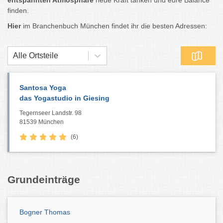
entspannten Atmosphäre
neue Kraft tanken und eure Balance
finden.
Hier
im Branchenbuch München findet ihr die besten Adressen:
Alle Ortsteile
Santosa Yoga
das Yogastudio in Giesing
Tegernseer Landstr. 98
81539 München
(6)
Grundeinträge
Bogner Thomas