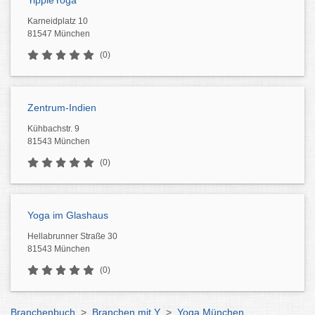
YippieYoga
Karneidplatz 10
81547 München
(0)
Zentrum-Indien
Kühbachstr. 9
81543 München
(0)
Yoga im Glashaus
Hellabrunner Straße 30
81543 München
(0)
Branchenbuch
>
Branchen mit Y
>
Yoga München