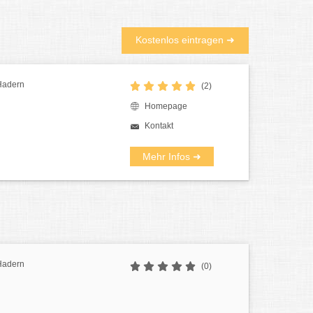
Kostenlos eintragen ➜
 Hadern
(2)
Homepage
Kontakt
Mehr Infos ➜
 Hadern
(0)