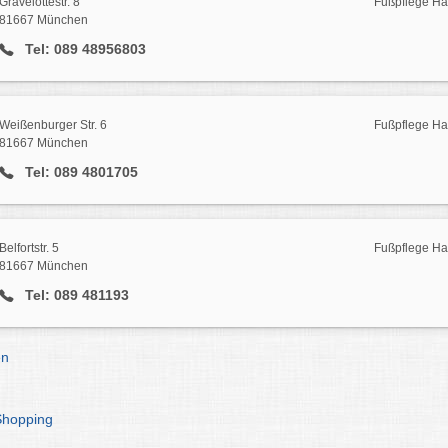
Gravelottestr. 8
Fußpflege H
81667 München
Tel: 089 48956803
Weißenburger Str. 6
Fußpflege H
81667 München
Tel: 089 4801705
Belfortstr. 5
Fußpflege H
81667 München
Tel: 089 481193
en
Shopping