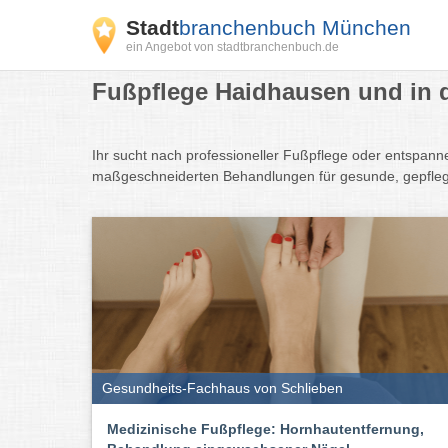
Stadt
branchenbuch München
ein Angebot von stadtbranchenbuch.de
Fußpflege Haidhausen und in 
Ihr sucht nach professioneller Fußpflege oder entspan
maßgeschneiderten Behandlungen für gesunde, gepfleg
Gesundheits-Fachhaus von Schlieben
Medizinische Fußpflege: Hornhautentfernung,