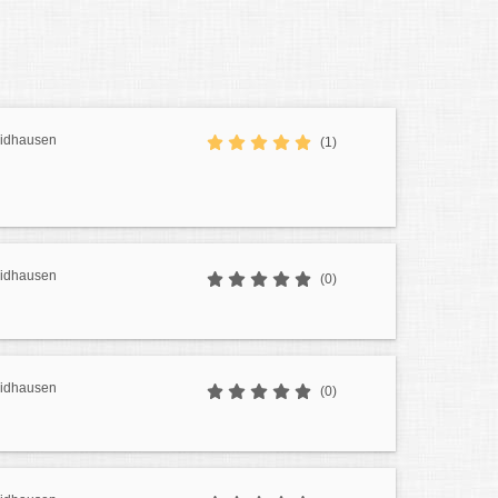
aidhausen
(1)
aidhausen
(0)
aidhausen
(0)