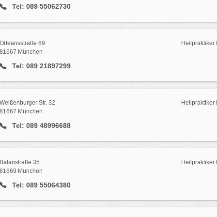
Tel: 089 55062730
Orleansstraße 69
Heilpraktike
81667 München
Tel: 089 21897299
Weißenburger Str. 32
Heilpraktike
81667 München
Tel: 089 48996688
Balanstraße 35
Heilpraktike
81669 München
Tel: 089 55064380