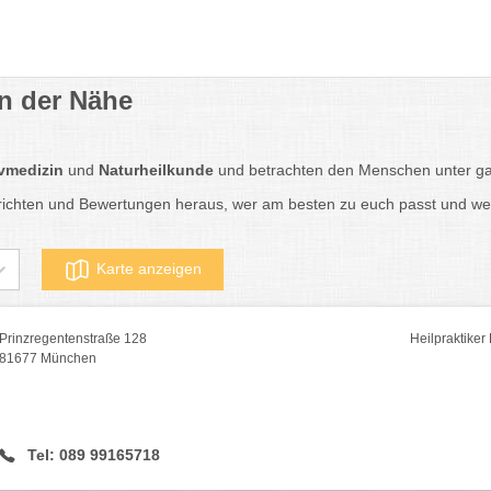
in der Nähe
ivmedizin
und
Naturheilkunde
und betrachten den Menschen unter gan
erichten und Bewertungen heraus, wer am besten zu euch passt und 
Karte anzeigen
Prinzregentenstraße 128
Heilpraktike
81677 München
Tel: 089 99165718