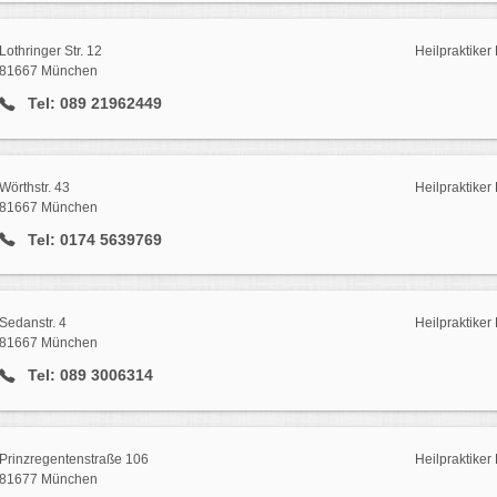
Lothringer Str. 12
Heilpraktike
81667 München
Tel: 089 21962449
Wörthstr. 43
Heilpraktike
81667 München
Tel: 0174 5639769
Sedanstr. 4
Heilpraktike
81667 München
Tel: 089 3006314
Prinzregentenstraße 106
Heilpraktike
81677 München