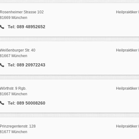
Rosenheimer Strasse 102
Heilpraktike
81669 München
Tel: 089 48952652
Weißenburger Str. 40
Heilpraktike
81667 München
Tel: 089 20972243
Wörthstr. 9 Rgb.
Heilpraktike
81667 München
Tel: 089 50008260
Prinzregentenstr. 128
Heilpraktike
81677 München