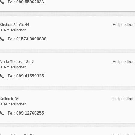
Tel: 089 55062936
Kirchen Straße 44
Heilpraktike
81675 München
Tel: 01573 8999888
Maria-Theresia-Str. 2
Heilpraktike
81675 München
Tel: 089 41559335
Kellerstr. 34
Heilpraktike
81667 München
Tel: 089 12766255