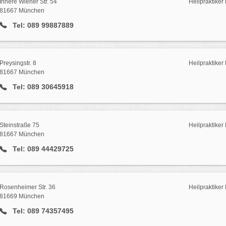
Innere Wiener Str. 54
Heilpraktike
81667 München
Tel: 089 99887889
Preysingstr. 8
Heilpraktike
81667 München
Tel: 089 30645918
Steinstraße 75
Heilpraktike
81667 München
Tel: 089 44429725
Rosenheimer Str. 36
Heilpraktike
81669 München
Tel: 089 74357495