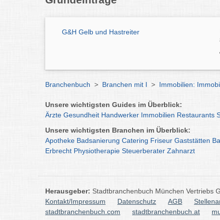
G&H Gelb und Hastreiter
Branchenbuch
>
Branchen mit I
>
Immobilien: Immob
Unsere wichtigsten Guides im Überblick:
Ärzte
Gesundheit
Handwerker
Immobilien
Restaurants
Unsere wichtigsten Branchen im Überblick:
Apotheke
Badsanierung
Catering
Friseur
Gaststätten
Ba
Erbrecht
Physiotherapie
Steuerberater
Zahnarzt
Herausgeber:
Stadtbranchenbuch München Vertriebs
Kontakt/Impressum
Datenschutz
AGB
Stellen
stadtbranchenbuch.com
stadtbranchenbuch.at
mu