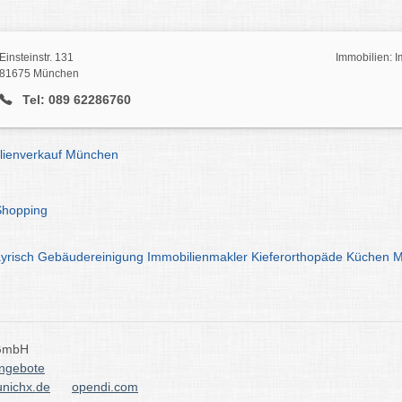
Einsteinstr. 131
Immobilien: 
81675 München
Tel: 089 62286760
ilienverkauf München
Shopping
yrisch
Gebäudereinigung
Immobilienmakler
Kieferorthopäde
Küchen
M
 GmbH
angebote
nichx.de
opendi.com