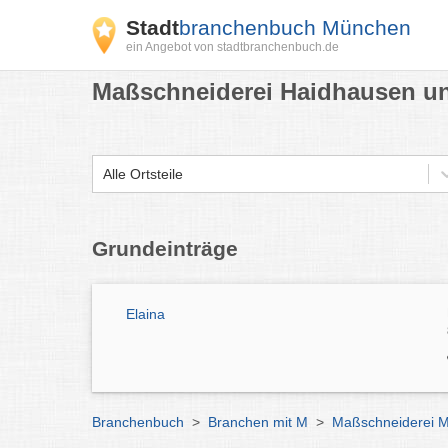
Stadt
branchenbuch München
ein Angebot von stadtbranchenbuch.de
Maßschneiderei Haidhausen un
Alle Ortsteile
Grundeinträge
Elaina
Branchenbuch
>
Branchen mit M
>
Maßschneiderei 