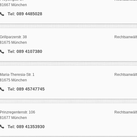
81667 München
Tel: 089 4485028
Grillparzerstr. 38
Rechtsanwäl
81675 München
Tel: 089 4107380
Maria-Theresia-Str. 1
Rechtsanwäl
81675 München
Tel: 089 45747745
Prinzregentenstr. 106
Rechtsanwäl
81677 München
Tel: 089 41353930