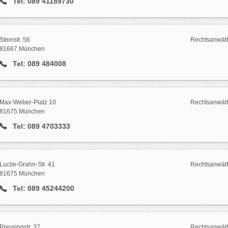
Tel: 089 41189730
Steinstr. 56
Rechtsanwäl
81667 München
Tel: 089 484008
Max-Weber-Platz 10
Rechtsanwäl
81675 München
Tel: 089 4703333
Lucile-Grahn-Str. 41
Rechtsanwäl
81675 München
Tel: 089 45244200
Preysingstr. 37
Rechtsanwäl