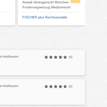
Anwalt Vertragsrecht München
einen Anw
Forderungseinzug Medizinrecht
Am besten
FISCHER plus Rechtsanwälte
Strafver
te Haidhausen
(0)
te Haidhausen
(0)