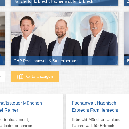
Kanzlei für Erbrecht Fachanwalt für Erbrecht
Z
CHP Rechtsanwalt & Steuerberater
B
Karte anzeigen
haftssteuer München
Fachanwalt Haenisch
ei Rainer
Erbrecht Familienrecht
ertentestament,
Erbrecht München Umland
aftssteuer sparen,
Fachanwalt für Erbrecht