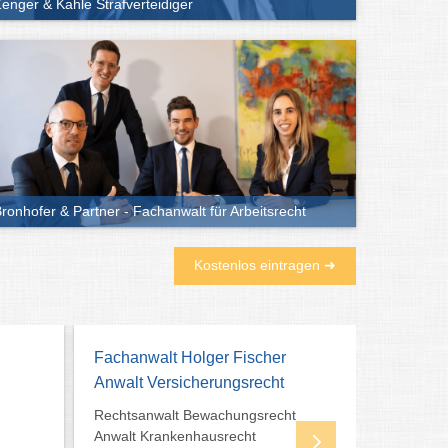
enger & Kahle Strafverteidiger
ronhofer & Partner - Fachanwalt für Arbeitsrecht
Kostenlos eintragen ➜
Fachanwalt Holger Fischer
Rechtsa
Anwalt Versicherungsrecht
Zenger &
Rechtsanwalt Bewachungsrecht
Strafrec
Anwalt Krankenhausrecht
Fordern S