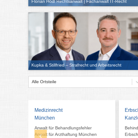
Florian Hödl Rechtsanwalt | Fachanwalt IT-Recht
Kupka & Stillfried – Strafrecht und Arbeitsrecht
Alle Ortsteile
Medizinrecht
Erbsc
idt
München
Kanzl
en
Anwalt für Behandlungsfehler
Behind
Anwalt für Arzthaftung München
Erbsch