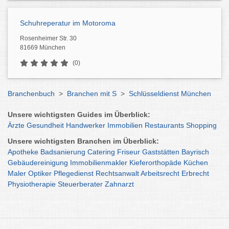
Schuhreperatur im Motoroma
Rosenheimer Str. 30
81669 München
(0)
Branchenbuch
>
Branchen mit S
>
Schlüsseldienst München
Unsere wichtigsten Guides im Überblick:
Ärzte
Gesundheit
Handwerker
Immobilien
Restaurants
Shopping
Unsere wichtigsten Branchen im Überblick:
Apotheke
Badsanierung
Catering
Friseur
Gaststätten
Bayrisch
Gebäudereinigung
Immobilienmakler
Kieferorthopäde
Küchen
Maler
Optiker
Pflegedienst
Rechtsanwalt
Arbeitsrecht
Erbrecht
Physiotherapie
Steuerberater
Zahnarzt