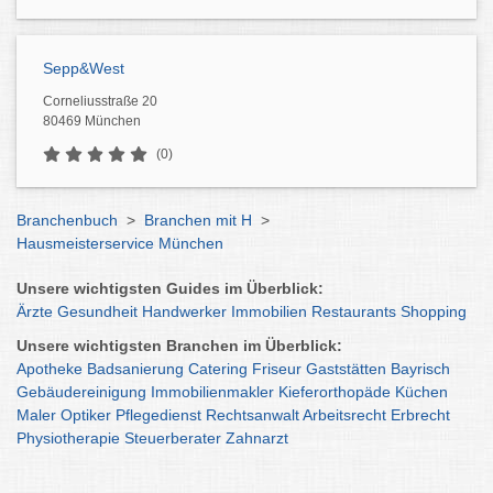
Sepp&West
Corneliusstraße 20
80469 München
(0)
Branchenbuch
>
Branchen mit H
>
Hausmeisterservice München
Unsere wichtigsten Guides im Überblick:
Ärzte
Gesundheit
Handwerker
Immobilien
Restaurants
Shopping
Unsere wichtigsten Branchen im Überblick:
Apotheke
Badsanierung
Catering
Friseur
Gaststätten
Bayrisch
Gebäudereinigung
Immobilienmakler
Kieferorthopäde
Küchen
Maler
Optiker
Pflegedienst
Rechtsanwalt
Arbeitsrecht
Erbrecht
Physiotherapie
Steuerberater
Zahnarzt