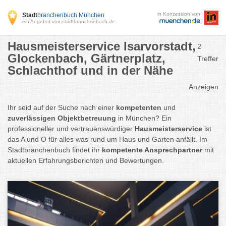
in Konzession von
Stadt
branchenbuch München
ein Angebot von stadtbranchenbuch.de
Hausmeisterservice Isarvorstadt,
2
Glockenbach, Gärtnerplatz,
Treffer
Schlachthof und in der Nähe
Anzeigen
Ihr seid auf der Suche nach einer
kompetenten
und
zuverlässigen Objektbetreuung
in München? Ein
professioneller und vertrauenswürdiger
Hausmeisterservice
ist
das A und O für alles was rund um Haus und Garten anfällt. Im
Stadtbranchenbuch findet ihr
kompetente Ansprechpartner
mit
aktuellen Erfahrungsberichten und Bewertungen.