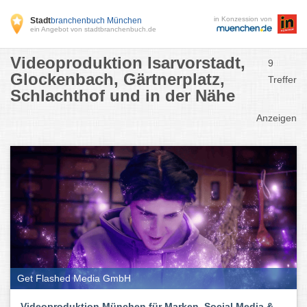
in Konzession von
Stadt
branchenbuch München
ein Angebot von stadtbranchenbuch.de
Videoproduktion Isarvorstadt,
9
Glockenbach, Gärtnerplatz,
Treffer
Schlachthof und in der Nähe
Anzeigen
Get Flashed Media GmbH
Videoproduktion München für Marken, Social Media &