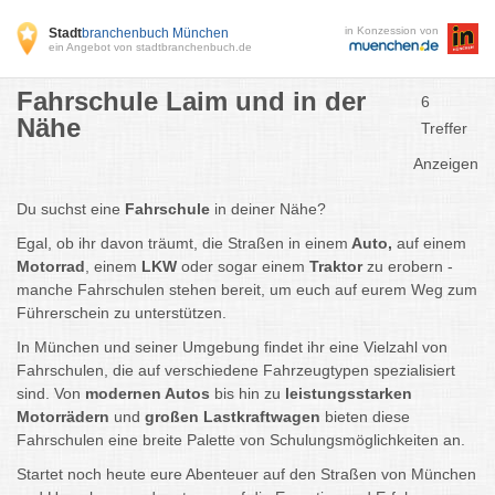
in Konzession von
Stadt
branchenbuch München
ein Angebot von stadtbranchenbuch.de
Fahrschule Laim und in der
6
Nähe
Treffer
Anzeigen
Du suchst eine
Fahrschule
in deiner Nähe?
Egal, ob ihr davon träumt, die Straßen in einem
Auto,
auf einem
Motorrad
, einem
LKW
oder sogar einem
Traktor
zu erobern -
manche Fahrschulen stehen bereit, um euch auf eurem Weg zum
Führerschein zu unterstützen.
In München und seiner Umgebung findet ihr eine Vielzahl von
Fahrschulen, die auf verschiedene Fahrzeugtypen spezialisiert
sind. Von
modernen Autos
bis hin zu
leistungsstarken
Motorrädern
und
großen Lastkraftwagen
bieten diese
Fahrschulen eine breite Palette von Schulungsmöglichkeiten an.
Startet noch heute eure Abenteuer auf den Straßen von München