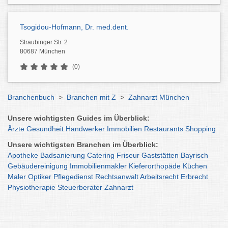
Tsogidou-Hofmann, Dr. med.dent.
Straubinger Str. 2
80687 München
(0)
Branchenbuch
>
Branchen mit Z
>
Zahnarzt München
Unsere wichtigsten Guides im Überblick:
Ärzte
Gesundheit
Handwerker
Immobilien
Restaurants
Shopping
Unsere wichtigsten Branchen im Überblick:
Apotheke
Badsanierung
Catering
Friseur
Gaststätten
Bayrisch
Gebäudereinigung
Immobilienmakler
Kieferorthopäde
Küchen
Maler
Optiker
Pflegedienst
Rechtsanwalt
Arbeitsrecht
Erbrecht
Physiotherapie
Steuerberater
Zahnarzt