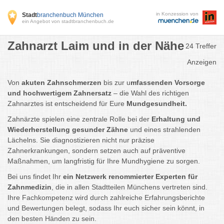
in Konzession von
Stadt
branchenbuch München
ein Angebot von stadtbranchenbuch.de
Zahnarzt Laim und in der Nähe
24 Treffer
Anzeigen
Von
akuten Zahnschmerzen
bis zur u
mfassenden Vorsorge
und hochwertigem Zahnersatz
– die Wahl des richtigen
Zahnarztes ist entscheidend für Eure
Mundgesundheit.
Zahnärzte spielen eine zentrale Rolle bei der
Erhaltung und
Wiederherstellung gesunder Zähne
und eines strahlenden
Lächelns. Sie diagnostizieren nicht nur präzise
Zahnerkrankungen, sondern setzen auch auf präventive
Maßnahmen, um langfristig für Ihre Mundhygiene zu sorgen.
Bei uns findet Ihr
ein Netzwerk renommierter Experten für
Zahnmedizin
, die in allen Stadtteilen Münchens vertreten sind.
Ihre Fachkompetenz wird durch zahlreiche Erfahrungsberichte
und Bewertungen belegt, sodass Ihr euch sicher sein könnt, in
den besten Händen zu sein.