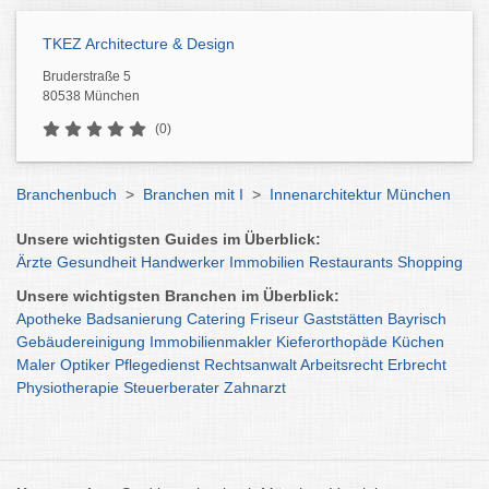
TKEZ Architecture & Design
Bruderstraße 5
80538 München
(0)
Branchenbuch
>
Branchen mit I
>
Innenarchitektur München
Unsere wichtigsten Guides im Überblick:
Ärzte
Gesundheit
Handwerker
Immobilien
Restaurants
Shopping
Unsere wichtigsten Branchen im Überblick:
Apotheke
Badsanierung
Catering
Friseur
Gaststätten
Bayrisch
Gebäudereinigung
Immobilienmakler
Kieferorthopäde
Küchen
Maler
Optiker
Pflegedienst
Rechtsanwalt
Arbeitsrecht
Erbrecht
Physiotherapie
Steuerberater
Zahnarzt