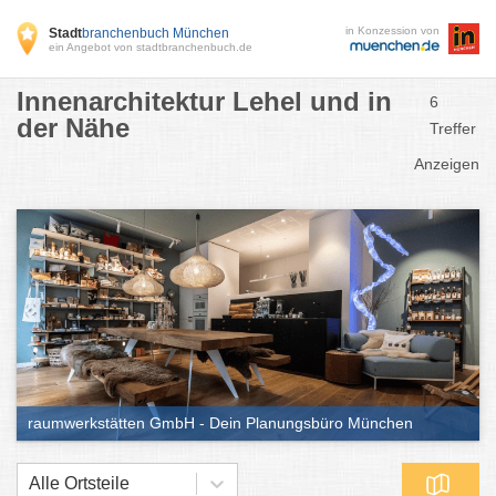
in Konzession von
Stadt
branchenbuch München
ein Angebot von stadtbranchenbuch.de
Innenarchitektur Lehel und in
6
der Nähe
Treffer
Anzeigen
raumwerkstätten GmbH - Dein Planungsbüro München
Alle Ortsteile