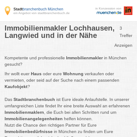
in Konzession von
Stadt
branchenbuch München
ein Angebot von stadtbranchenbuch.de
Immobilienmakler Lochhausen,
3
Langwied und in der Nähe
Treffer
Anzeigen
Kompetente und professionelle
Immobilienmakler
in München
gesucht?
Ihr wollt euer
Haus
oder eure
Wohnung
verkaufen oder
vermieten, oder seid auf der Suche nach einem passenden
Kaufobjekt
?
Das
Stadtbranchenbuch
ist Eure ideale Anlaufstelle. In unserer
umfangreichen Liste findet Ihr eine breite Auswahl an erfahrenen
Immobilienmaklern
, die Euch bei allen Schritten rund um
Immobilienangelegenheiten
helfen können.
Nutzt die Chance den richtigen Partner für Eure
Immobilienbedürfnisse
in München zu finden um Eure