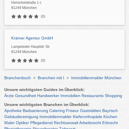
Henschelstraße 1 c
81249 München
(0)
Krämer Agentur GmbH
Langwieder Hauptstr. 5b
81249 München
(0)
Branchenbuch
>
Branchen mit I
>
Immobilienmakler München
Unsere wichtigsten Guides im Überblick:
Ärzte
Gesundheit
Handwerker
Immobilien
Restaurants
Shopping
Unsere wichtigsten Branchen im Überblick:
Apotheke
Badsanierung
Catering
Friseur
Gaststätten
Bayrisch
Gebäudereinigung
Immobilienmakler
Kieferorthopäde
Küchen
Maler
Optiker
Pflegedienst
Rechtsanwalt
Arbeitsrecht
Erbrecht
Physiotherapie
Steuerberater
Zahnarzt