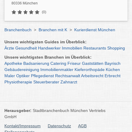
80336 München
(0)
Branchenbuch
>
Branchen mit K
>
Kurierdienst München
Unsere wichtigsten Guides im Überblick:
Ärzte
Gesundheit
Handwerker
Immobilien
Restaurants
Shopping
Unsere wichtigsten Branchen im Überblick:
Apotheke
Badsanierung
Catering
Friseur
Gaststätten
Bayrisch
Gebäudereinigung
Immobilienmakler
Kieferorthopäde
Küchen
Maler
Optiker
Pflegedienst
Rechtsanwalt
Arbeitsrecht
Erbrecht
Physiotherapie
Steuerberater
Zahnarzt
Herausgeber:
Stadtbranchenbuch München Vertriebs
GmbH
Kontakt/Impressum
Datenschutz
AGB