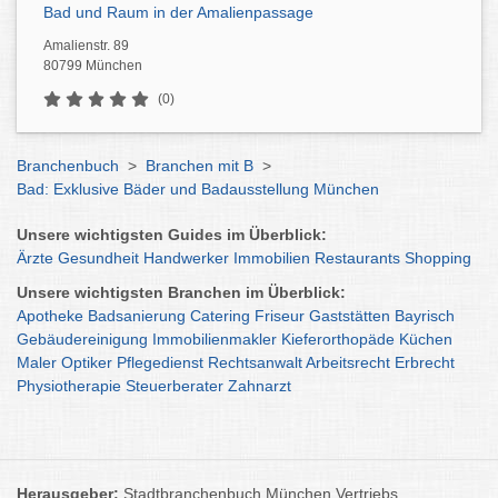
Bad und Raum in der Amalienpassage
Amalienstr. 89
80799 München
(0)
Branchenbuch
>
Branchen mit B
>
Bad: Exklusive Bäder und Badausstellung München
Unsere wichtigsten Guides im Überblick:
Ärzte
Gesundheit
Handwerker
Immobilien
Restaurants
Shopping
Unsere wichtigsten Branchen im Überblick:
Apotheke
Badsanierung
Catering
Friseur
Gaststätten
Bayrisch
Gebäudereinigung
Immobilienmakler
Kieferorthopäde
Küchen
Maler
Optiker
Pflegedienst
Rechtsanwalt
Arbeitsrecht
Erbrecht
Physiotherapie
Steuerberater
Zahnarzt
Herausgeber:
Stadtbranchenbuch München Vertriebs