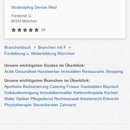
Modestyling Denise Med
Fürstenstr 11
80333 München
(0)
Branchenbuch
>
Branchen mit F
>
Fortbildung u. Weiterbildung München
Unsere wichtigsten Guides im Überblick:
Ärzte
Gesundheit
Handwerker
Immobilien
Restaurants
Shopping
Unsere wichtigsten Branchen im Überblick:
Apotheke
Badsanierung
Catering
Friseur
Gaststätten
Bayrisch
Gebäudereinigung
Immobilienmakler
Kieferorthopäde
Küchen
Maler
Optiker
Pflegedienst
Rechtsanwalt
Arbeitsrecht
Erbrecht
Physiotherapie
Steuerberater
Zahnarzt