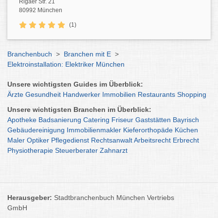
Rigaer Str. 21
80992 München
(1)
Branchenbuch
>
Branchen mit E
>
Elektroinstallation: Elektriker München
Unsere wichtigsten Guides im Überblick:
Ärzte
Gesundheit
Handwerker
Immobilien
Restaurants
Shopping
Unsere wichtigsten Branchen im Überblick:
Apotheke
Badsanierung
Catering
Friseur
Gaststätten
Bayrisch
Gebäudereinigung
Immobilienmakler
Kieferorthopäde
Küchen
Maler
Optiker
Pflegedienst
Rechtsanwalt
Arbeitsrecht
Erbrecht
Physiotherapie
Steuerberater
Zahnarzt
Herausgeber:
Stadtbranchenbuch München Vertriebs
GmbH