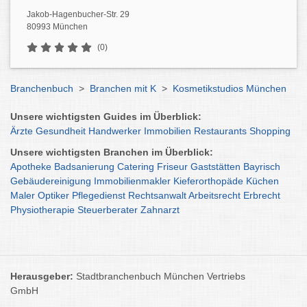
Jakob-Hagenbucher-Str. 29
80993 München
(0)
Branchenbuch
>
Branchen mit K
>
Kosmetikstudios München
Unsere wichtigsten Guides im Überblick:
Ärzte
Gesundheit
Handwerker
Immobilien
Restaurants
Shopping
Unsere wichtigsten Branchen im Überblick:
Apotheke
Badsanierung
Catering
Friseur
Gaststätten
Bayrisch
Gebäudereinigung
Immobilienmakler
Kieferorthopäde
Küchen
Maler
Optiker
Pflegedienst
Rechtsanwalt
Arbeitsrecht
Erbrecht
Physiotherapie
Steuerberater
Zahnarzt
Herausgeber:
Stadtbranchenbuch München Vertriebs
GmbH