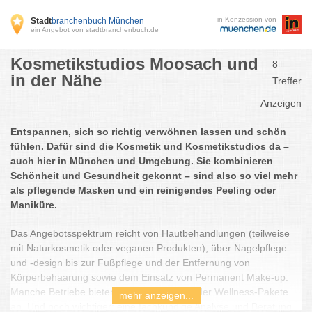
in Konzession von
Stadt
branchenbuch München
ein Angebot von stadtbranchenbuch.de
Kosmetikstudios Moosach und
8
in der Nähe
Treffer
Anzeigen
Entspannen, sich so richtig verwöhnen lassen und schön
fühlen. Dafür sind die Kosmetik und Kosmetikstudios da –
auch hier in München und Umgebung. Sie kombinieren
Schönheit und Gesundheit gekonnt – sind also so viel mehr
als pflegende Masken und ein reinigendes Peeling oder
Maniküre.
Das Angebotsspektrum reicht von Hautbehandlungen (teilweise
mit Naturkosmetik oder veganen Produkten), über Nagelpflege
und -design bis zur Fußpflege und der Entfernung von
Körperbehaarung sowie dem Einsatz von Permanent Make-up.
Manche Betriebe bieten auch Massagen oder Wellness-Pakete
mehr anzeigen...
an. Und noch wichtiger: eine fachkundige Analyse und Beratung