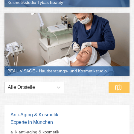
Kosmetikstudio Tybas Beauty
auch das bekommt ihr oft im Kosmetikstudio.
Die besten Kosmetikstudios in München
findet ihr hier:
BEAU VISAGE - Hautberatungs- und Kosmetikstudio
Alle Ortsteile
Anti-Aging & Kosmetik
Experte in München
a+k anti-aging & kosmetik