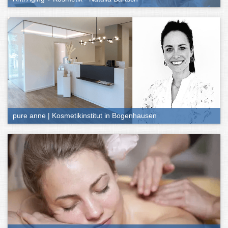
Kosmetik-Besuch
Wie oben schon angedeutet, ist das Angebotsspektrum in
Kosmetikstudios vielfältig. Zu den wichtigsten Treatments zählen:
Gesichtsbehandlungen
Ihr habt Probleme mit eurer Haut oder wollt ihr einfach nur eine
reichhaltige Pflege gönnen? Kosmetikstudios haben von der
Ausreinigung bis zu Anti-Aging-Behandlung so ziemlich alles im
Programm. Auch das Färben, Formen und Stylen von Wimpern
oder Augenbrauen oder ein schickes Make-up zählen dazu.
pure anne | Kosmetikinstitut in Bogenhausen
Haarentfernung
Möchtet ihr euch das häufige Rasieren sparen oder seid nicht
zufrieden mit der Körperbehaarung an bestimmten Stellen, lohnt
sich ebenfalls ein Besuch bei der Kosmetik. Angeboten werden
dabei meist das Wachsen oder Sugaring, aber auch
Haarentfernungen per Laser.
Maniküre und Pediküre
Samtweiche Füße, lackierte Nägel oder eine Nagelverlängerung –