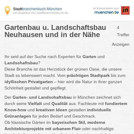
in Konzession von
Stadt
branchenbuch München
ein Angebot von stadtbranchenbuch.de
Gartenbau u. Landschaftsbau
4
Neuhausen und in der Nähe
Treffer
Anzeigen
Ihr seid auf der Suche nach Experten für
Garten
und
Landschaftsbau
?
Diese Branche ist das Herzstück der grünen Oase, die unsere
Stadt so lebenswert macht. Vom
prächtigen Stadtpark
bis zum
idyllischen Privatgarten
– hier wird die Natur in ihrer ganzen
Schönheit gestaltet und gepflegt.
Der
Garten- und Landschaftsbau
in München zeichnet sich
durch seine
Vielfalt
und
Qualität
aus. Fachleute mit
fundiertem
Know-how
und
kreativen Ideen
gestalten
individuelle
Grünanlagen
für jeden Bedarf und Geschmack.
Ob klassische Gärten im
bayerischen Stil, moderne
Architekturprojekte mit urbanem Flair
oder nachhaltige