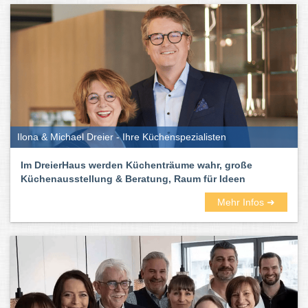
Umgebung – mit Empfehlungen und Erfahrungsberichten. Ob
eine Küche im Landhausstil, eine moderne Küche oder eine
bestimmte Marke – hier findet ihr die passenden Experten für
euren Küchentraum!
Welche Küchenarten gibt es?
Wenn ihr euch in einem Küchenstudio in München und
Umgebung beraten lasst, dann werdet ihr schnell feststellen, dass
Ilona & Michael Dreier - Ihre Küchenspezialisten
es zwei große Unterschiede gibt: Die Modulküchen im
Baukastensystem und die Einbauküchen.
Im DreierHaus werden Küchenträume wahr, große
Küchenausstellung & Beratung, Raum für Ideen
Mehr Infos ➜