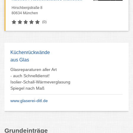
Hirschbergstraße 8
80634 München
(0)
Küchenstudio München
Luxusküchen Einbauküchen
Küchenfachgeschäft 3D-Pläne
Schreinerküchen Küchengeräte
Küchenausstellung Markenküchen
Blanco Häfele Dorn Bracht KWC
Moderne zeitlose Küchen
Grundeinträge