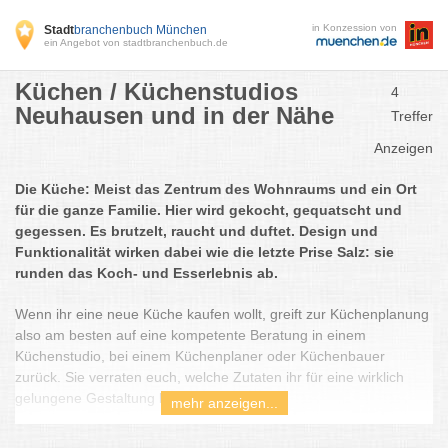
in Konzession von
Stadt
branchenbuch München
ein Angebot von stadtbranchenbuch.de
Küchen / Küchenstudios
4
Neuhausen und in der Nähe
Treffer
Anzeigen
Die Küche: Meist das Zentrum des Wohnraums und ein Ort
für die ganze Familie. Hier wird gekocht, gequatscht und
gegessen. Es brutzelt, raucht und duftet. Design und
Funktionalität wirken dabei wie die letzte Prise Salz: sie
runden das Koch- und Esserlebnis ab.
Wenn ihr eine neue Küche kaufen wollt, greift zur Küchenplanung
also am besten auf eine kompetente Beratung in einem
Küchenstudio, bei einem Küchenplaner oder Küchenbauer
zurück. Sie verraten euch, welche Zutaten ihr für eine wirklich
gelungene Gestaltung braucht.
mehr anzeigen...
Im Stadtbranchenbuch findet ihr Experten aus München und