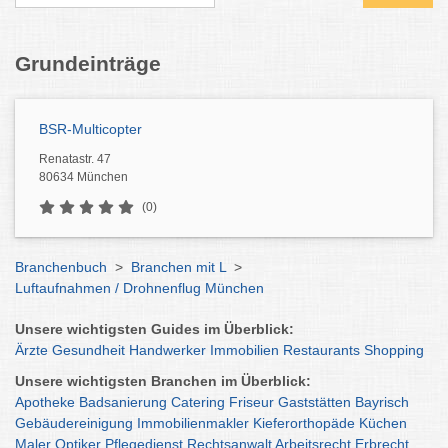
Grundeinträge
BSR-Multicopter
Renatastr. 47
80634 München
(0)
Branchenbuch
>
Branchen mit L
>
Luftaufnahmen / Drohnenflug München
Unsere wichtigsten Guides im Überblick:
Ärzte
Gesundheit
Handwerker
Immobilien
Restaurants
Shopping
Unsere wichtigsten Branchen im Überblick:
Apotheke
Badsanierung
Catering
Friseur
Gaststätten
Bayrisch
Gebäudereinigung
Immobilienmakler
Kieferorthopäde
Küchen
Maler
Optiker
Pflegedienst
Rechtsanwalt
Arbeitsrecht
Erbrecht