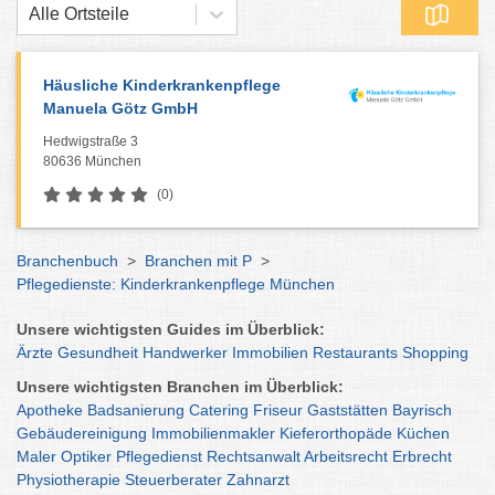
Alle Ortsteile
Häusliche Kinderkrankenpflege
Manuela Götz GmbH
Hedwigstraße 3
80636 München
(0)
Branchenbuch
>
Branchen mit P
>
Pflegedienste: Kinderkrankenpflege München
Unsere wichtigsten Guides im Überblick:
Ärzte
Gesundheit
Handwerker
Immobilien
Restaurants
Shopping
Unsere wichtigsten Branchen im Überblick:
Apotheke
Badsanierung
Catering
Friseur
Gaststätten
Bayrisch
Gebäudereinigung
Immobilienmakler
Kieferorthopäde
Küchen
Maler
Optiker
Pflegedienst
Rechtsanwalt
Arbeitsrecht
Erbrecht
Physiotherapie
Steuerberater
Zahnarzt