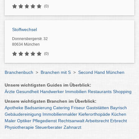
(0)
Stoffwechsel
Donnersbergerstr. 32
80634 München
(0)
Branchenbuch
>
Branchen mit S
>
Second Hand München
Unsere wichtigsten Guides im Überblick:
Ärzte
Gesundheit
Handwerker
Immobilien
Restaurants
Shopping
Unsere wichtigsten Branchen im Überblick:
Apotheke
Badsanierung
Catering
Friseur
Gaststätten
Bayrisch
Gebäudereinigung
Immobilienmakler
Kieferorthopäde
Küchen
Maler
Optiker
Pflegedienst
Rechtsanwalt
Arbeitsrecht
Erbrecht
Physiotherapie
Steuerberater
Zahnarzt