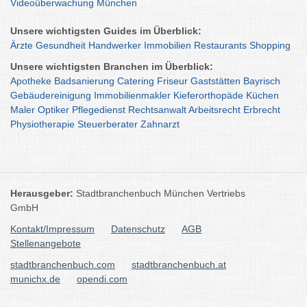
Videoüberwachung München
Unsere wichtigsten Guides im Überblick:
Ärzte
Gesundheit
Handwerker
Immobilien
Restaurants
Shopping
Unsere wichtigsten Branchen im Überblick:
Apotheke
Badsanierung
Catering
Friseur
Gaststätten
Bayrisch
Gebäudereinigung
Immobilienmakler
Kieferorthopäde
Küchen
Maler
Optiker
Pflegedienst
Rechtsanwalt
Arbeitsrecht
Erbrecht
Physiotherapie
Steuerberater
Zahnarzt
Herausgeber:
Stadtbranchenbuch München Vertriebs
GmbH
Kontakt/Impressum
Datenschutz
AGB
Stellenangebote
stadtbranchenbuch.com
stadtbranchenbuch.at
munichx.de
opendi.com