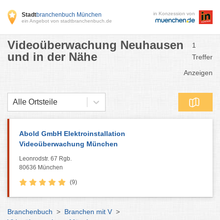
in Konzession von
Stadt
branchenbuch München
ein Angebot von stadtbranchenbuch.de
Videoüberwachung Neuhausen
1
und in der Nähe
Treffer
Anzeigen
Alle Ortsteile
Abold GmbH Elektroinstallation
Videoüberwachung München
Leonrodstr. 67 Rgb.
80636 München
(9)
Branchenbuch
>
Branchen mit V
>