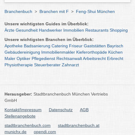
Branchenbuch
>
Branchen mit F
>
Feng-Shui München
Unsere wichtigsten Guides im Überblick:
Ärzte
Gesundheit
Handwerker
Immobilien
Restaurants
Shopping
Unsere wichtigsten Branchen im Überblick:
Apotheke
Badsanierung
Catering
Friseur
Gaststätten
Bayrisch
Gebäudereinigung
Immobilienmakler
Kieferorthopäde
Küchen
Maler
Optiker
Pflegedienst
Rechtsanwalt
Arbeitsrecht
Erbrecht
Physiotherapie
Steuerberater
Zahnarzt
Herausgeber:
Stadtbranchenbuch München Vertriebs
GmbH
Kontakt/Impressum
Datenschutz
AGB
Stellenangebote
stadtbranchenbuch.com
stadtbranchenbuch.at
munichx.de
opendi.com