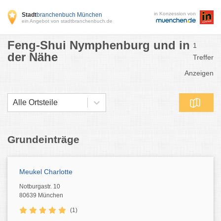
in Konzession von
Stadt
branchenbuch München
ein Angebot von stadtbranchenbuch.de
Feng-Shui Nymphenburg und in
1
der Nähe
Treffer
Anzeigen
Alle Ortsteile
Grundeinträge
Meukel Charlotte
Notburgastr. 10
80639 München
(1)