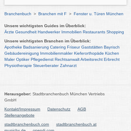
Branchenbuch
>
Branchen mit F
>
Fenster u. Türen München
Unsere wichtigsten Guides im Überblick:
Ärzte
Gesundheit
Handwerker
Immobilien
Restaurants
Shopping
Unsere wichtigsten Branchen im Überblick:
Apotheke
Badsanierung
Catering
Friseur
Gaststätten
Bayrisch
Gebäudereinigung
Immobilienmakler
Kieferorthopäde
Küchen
Maler
Optiker
Pflegedienst
Rechtsanwalt
Arbeitsrecht
Erbrecht
Physiotherapie
Steuerberater
Zahnarzt
Herausgeber:
Stadtbranchenbuch München Vertriebs
GmbH
Kontakt/Impressum
Datenschutz
AGB
Stellenangebote
stadtbranchenbuch.com
stadtbranchenbuch.at
munichx.de
opendi.com