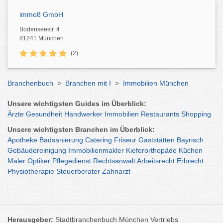
immo8 GmbH
Bodenseestr. 4
81241 München
(2)
Branchenbuch
>
Branchen mit I
>
Immobilien München
Unsere wichtigsten Guides im Überblick:
Ärzte
Gesundheit
Handwerker
Immobilien
Restaurants
Shopping
Unsere wichtigsten Branchen im Überblick:
Apotheke
Badsanierung
Catering
Friseur
Gaststätten
Bayrisch
Gebäudereinigung
Immobilienmakler
Kieferorthopäde
Küchen
Maler
Optiker
Pflegedienst
Rechtsanwalt
Arbeitsrecht
Erbrecht
Physiotherapie
Steuerberater
Zahnarzt
Herausgeber:
Stadtbranchenbuch München Vertriebs