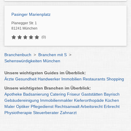
Pasinger Marienplatz
Planegger Str. 1
81241 München
(0)
Branchenbuch
>
Branchen mit S
>
Sehenswürdigkeiten München
Unsere wichtigsten Guides im Überblick:
Ärzte
Gesundheit
Handwerker
Immobilien
Restaurants
Shopping
Unsere wichtigsten Branchen im Überblick:
Apotheke
Badsanierung
Catering
Friseur
Gaststätten
Bayrisch
Gebäudereinigung
Immobilienmakler
Kieferorthopäde
Küchen
Maler
Optiker
Pflegedienst
Rechtsanwalt
Arbeitsrecht
Erbrecht
Physiotherapie
Steuerberater
Zahnarzt