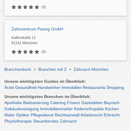
(0)
Zahnzentrum Pasing GmbH
Kaflerstraße 12
81241 München
(0)
Branchenbuch
>
Branchen mit Z
>
Zahnarzt München
Unsere wichtigsten Guides im Überblick:
Ärzte
Gesundheit
Handwerker
Immobilien
Restaurants
Shopping
Unsere wichtigsten Branchen im Überblick:
Apotheke
Badsanierung
Catering
Friseur
Gaststätten
Bayrisch
Gebäudereinigung
Immobilienmakler
Kieferorthopäde
Küchen
Maler
Optiker
Pflegedienst
Rechtsanwalt
Arbeitsrecht
Erbrecht
Physiotherapie
Steuerberater
Zahnarzt