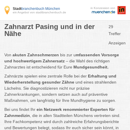
in Konzession von
Stadt
branchenbuch München
ein Angebot von stadtbranchenbuch.de
Zahnarzt Pasing und in der
29
Nähe
Treffer
Anzeigen
Von
akuten Zahnschmerzen
bis zur u
mfassenden Vorsorge
und hochwertigem Zahnersatz
– die Wahl des richtigen
Zahnarztes ist entscheidend für Eure
Mundgesundheit.
Zahnärzte spielen eine zentrale Rolle bei der
Erhaltung und
Wiederherstellung gesunder Zähne
und eines strahlenden
Lächelns. Sie diagnostizieren nicht nur präzise
Zahnerkrankungen, sondern setzen auch auf präventive
Maßnahmen, um langfristig für Ihre Mundhygiene zu sorgen.
Bei uns findet Ihr
ein Netzwerk renommierter Experten für
Zahnmedizin
, die in allen Stadtteilen Münchens vertreten sind.
Ihre Fachkompetenz wird durch zahlreiche Erfahrungsberichte
und Bewertungen belegt, sodass Ihr euch sicher sein könnt, in