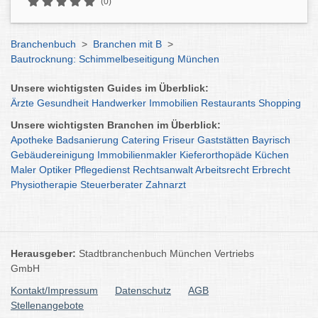
(0)
Branchenbuch
>
Branchen mit B
>
Bautrocknung: Schimmelbeseitigung München
Unsere wichtigsten Guides im Überblick:
Ärzte
Gesundheit
Handwerker
Immobilien
Restaurants
Shopping
Unsere wichtigsten Branchen im Überblick:
Apotheke
Badsanierung
Catering
Friseur
Gaststätten
Bayrisch
Gebäudereinigung
Immobilienmakler
Kieferorthopäde
Küchen
Maler
Optiker
Pflegedienst
Rechtsanwalt
Arbeitsrecht
Erbrecht
Physiotherapie
Steuerberater
Zahnarzt
Herausgeber:
Stadtbranchenbuch München Vertriebs
GmbH
Kontakt/Impressum
Datenschutz
AGB
Stellenangebote