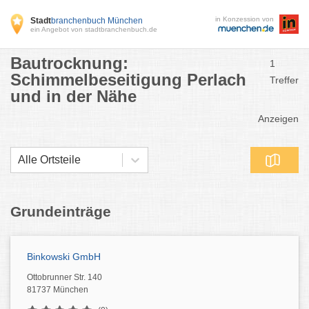
in Konzession von
Stadt
branchenbuch München
ein Angebot von stadtbranchenbuch.de
Bautrocknung:
1
Schimmelbeseitigung Perlach
Treffer
und in der Nähe
Anzeigen
Alle Ortsteile
Grundeinträge
Binkowski GmbH
Ottobrunner Str. 140
81737 München