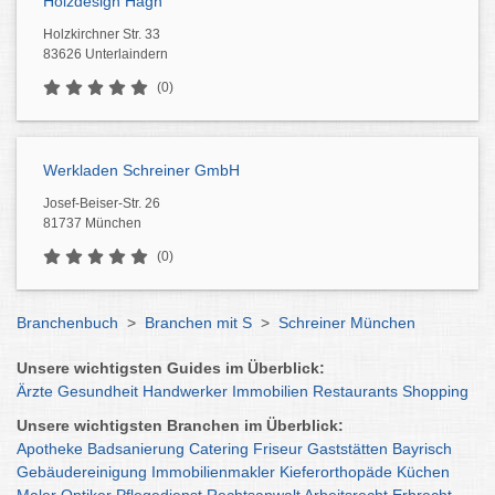
Holzdesign Hagn
Holzkirchner Str. 33
83626 Unterlaindern
(0)
Werkladen Schreiner GmbH
Josef-Beiser-Str. 26
81737 München
(0)
Branchenbuch
>
Branchen mit S
>
Schreiner München
Unsere wichtigsten Guides im Überblick:
Ärzte
Gesundheit
Handwerker
Immobilien
Restaurants
Shopping
Unsere wichtigsten Branchen im Überblick:
Apotheke
Badsanierung
Catering
Friseur
Gaststätten
Bayrisch
Gebäudereinigung
Immobilienmakler
Kieferorthopäde
Küchen