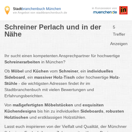
in Konzession von
Stadt
branchenbuch München
ein Angebot von stadtbranchenbuch.de
Schreiner Perlach und in der
5
Nähe
Treffer
Anzeigen
Ihr sucht einen kompetenten Ansprechpartner für hochwertige
Schreinerarbeiten
in München?
Ob
Möbel
und
Küchen
vom
Schreiner
, ein
individuelles
Sideboard
, ein
massiver Holz-Tisch
oder hochwertige
Holz-
Stühle
- die wichtigsten Adressen findet ihr im
Stadtbranchenbuch
mit vielen Bewertungen und
Erfahrungsberichten.
Von
maßgefertigten Möbelstücken
und
exquisiten
Küchendesigns
bis hin zu individuellen
Sideboards
,
robusten
Holztischen
und erstklassigen Holzstühlen.
Lasst euch inspirieren von der Vielfalt und Qualität, der Münchner