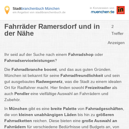
in Konzession von
Stadt
branchenbuch München
ein Angebot von stadtbranchenbuch.de
Fahrräder Ramersdorf und in
2
der Nähe
Treffer
Anzeigen
Ihr seid auf der Suche nach einem
Fahrradshop
oder
Fahrradserviceleistungen
?
Die
Fahrradbranche boomt
, und das aus guten Gründen.
München ist bekannt für seine
Fahrradfreundlichkeit
und sein
gut ausgebautes
Radwegenetz
, was die Stadt zu einem idealen
Ort für Radfahrer macht. Hier finden sowohl
Freizeitradler
als
auch
Pendler
eine vielfältige Auswahl an Fahrrädern und
Zubehör.
In
München
gibt es eine
breite Palette
von
Fahrradgeschäften
,
die von
kleinen unabhängigen Läden
bis hin zu
größeren
Fahrradketten
reichen. Diese bieten eine
große Auswahl an
Fahrrädern
für verschiedene Bedürfnisse und Budgets an, von