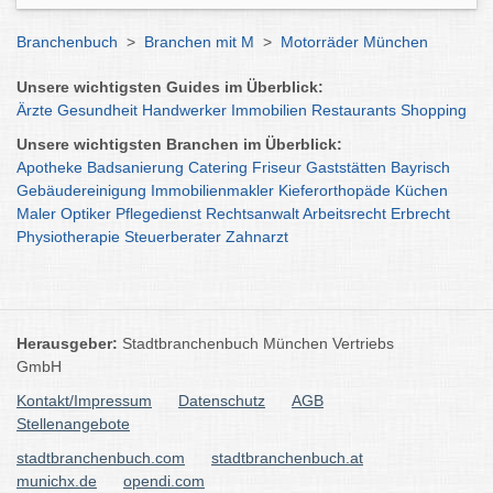
Branchenbuch
>
Branchen mit M
>
Motorräder München
Unsere wichtigsten Guides im Überblick:
Ärzte
Gesundheit
Handwerker
Immobilien
Restaurants
Shopping
Unsere wichtigsten Branchen im Überblick:
Apotheke
Badsanierung
Catering
Friseur
Gaststätten
Bayrisch
Gebäudereinigung
Immobilienmakler
Kieferorthopäde
Küchen
Maler
Optiker
Pflegedienst
Rechtsanwalt
Arbeitsrecht
Erbrecht
Physiotherapie
Steuerberater
Zahnarzt
Herausgeber:
Stadtbranchenbuch München Vertriebs
GmbH
Kontakt/Impressum
Datenschutz
AGB
Stellenangebote
stadtbranchenbuch.com
stadtbranchenbuch.at
munichx.de
opendi.com