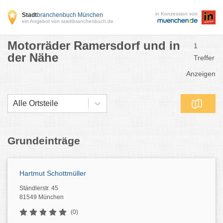
in Konzession von
Stadt
branchenbuch München
ein Angebot von stadtbranchenbuch.de
Motorräder Ramersdorf und in
1
der Nähe
Treffer
Anzeigen
Alle Ortsteile
Grundeinträge
Hartmut Schottmüller
Ständlerstr. 45
81549 München
(0)