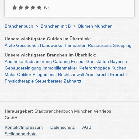
(0)
Branchenbuch
>
Branchen mit B
>
Blumen München
Unsere wichtigsten Guides im Überblick:
Ärzte
Gesundheit
Handwerker
Immobilien
Restaurants
Shopping
Unsere wichtigsten Branchen im Überblick:
Apotheke
Badsanierung
Catering
Friseur
Gaststätten
Bayrisch
Gebäudereinigung
Immobilienmakler
Kieferorthopäde
Küchen
Maler
Optiker
Pflegedienst
Rechtsanwalt
Arbeitsrecht
Erbrecht
Physiotherapie
Steuerberater
Zahnarzt
Herausgeber:
Stadtbranchenbuch München Vertriebs
GmbH
Kontakt/Impressum
Datenschutz
AGB
Stellenangebote