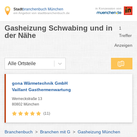
in Konzession von
Stadt
branchenbuch München
ein Angebot von stadtbranchenbuch.de
Gasheizung Schwabing und in
1
der Nähe
Treffer
Anzeigen
Alle Ortsteile
gona Wärmetechnik GmbH
Vaillant Gasthermenwartung
Werneckstraße 13
80802 München
(11)
Branchenbuch
>
Branchen mit G
>
Gasheizung München