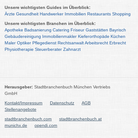
Unsere wichtigsten Guides im Überblick:
Ärzte
Gesundheit
Handwerker
Immobilien
Restaurants
Shopping
Unsere wichtigsten Branchen im Überblick:
Apotheke
Badsanierung
Catering
Friseur
Gaststätten
Bayrisch
Gebäudereinigung
Immobilienmakler
Kieferorthopäde
Küchen
Maler
Optiker
Pflegedienst
Rechtsanwalt
Arbeitsrecht
Erbrecht
Physiotherapie
Steuerberater
Zahnarzt
Herausgeber:
Stadtbranchenbuch München Vertriebs
GmbH
Kontakt/Impressum
Datenschutz
AGB
Stellenangebote
stadtbranchenbuch.com
stadtbranchenbuch.at
munichx.de
opendi.com