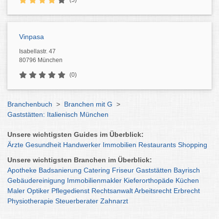
(5)
Vinpasa
Isabellastr. 47
80796 München
(0)
Branchenbuch
>
Branchen mit G
>
Gaststätten: Italienisch München
Unsere wichtigsten Guides im Überblick:
Ärzte
Gesundheit
Handwerker
Immobilien
Restaurants
Shopping
Unsere wichtigsten Branchen im Überblick:
Apotheke
Badsanierung
Catering
Friseur
Gaststätten
Bayrisch
Gebäudereinigung
Immobilienmakler
Kieferorthopäde
Küchen
Maler
Optiker
Pflegedienst
Rechtsanwalt
Arbeitsrecht
Erbrecht
Physiotherapie
Steuerberater
Zahnarzt