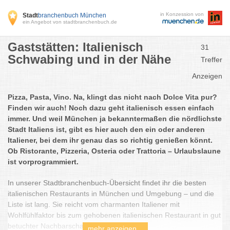
in Konzession von
Stadt
branchenbuch München
ein Angebot von stadtbranchenbuch.de
Gaststätten: Italienisch
31
Schwabing und in der Nähe
Treffer
Anzeigen
Pizza, Pasta, Vino. Na, klingt das nicht nach Dolce Vita pur?
Finden wir auch! Noch dazu geht italienisch essen einfach
immer. Und weil München ja bekanntermaßen die nördlichste
Stadt Italiens ist, gibt es hier auch den ein oder anderen
Italiener, bei dem ihr genau das so richtig genießen könnt.
Ob Ristorante, Pizzeria, Osteria oder Trattoria – Urlaubslaune
ist vorprogrammiert.
In unserer Stadtbranchenbuch-Übersicht findet ihr die besten
italienischen Restaurants in München und Umgebung – und die
Liste ist lang. Sie reicht vom charmanten Italiener mit
Wohlfühlfaktor bis zum gehobenen italienischen Restaurant in gut
betuchter Nachbarschaft.
mehr anzeigen...