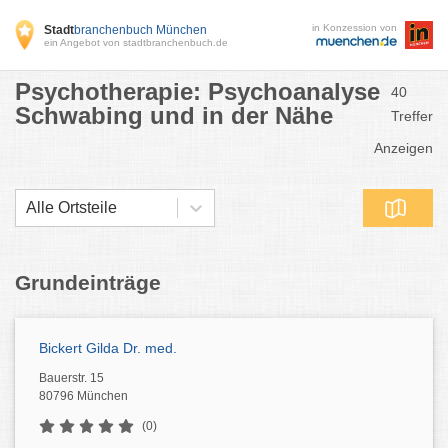
in Konzession von
Stadt
branchenbuch München
ein Angebot von stadtbranchenbuch.de
Psychotherapie: Psychoanalyse
40
Schwabing und in der Nähe
Treffer
Anzeigen
Alle Ortsteile
Grundeinträge
Bickert Gilda Dr. med.
Bauerstr. 15
80796 München
(0)