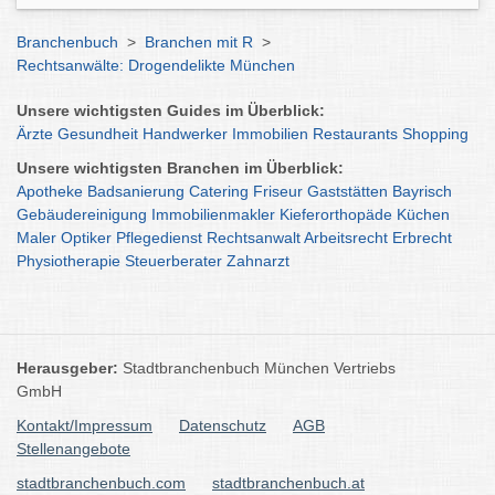
Branchenbuch
>
Branchen mit R
>
Rechtsanwälte: Drogendelikte München
Unsere wichtigsten Guides im Überblick:
Ärzte
Gesundheit
Handwerker
Immobilien
Restaurants
Shopping
Unsere wichtigsten Branchen im Überblick:
Apotheke
Badsanierung
Catering
Friseur
Gaststätten
Bayrisch
Gebäudereinigung
Immobilienmakler
Kieferorthopäde
Küchen
Maler
Optiker
Pflegedienst
Rechtsanwalt
Arbeitsrecht
Erbrecht
Physiotherapie
Steuerberater
Zahnarzt
Herausgeber:
Stadtbranchenbuch München Vertriebs
GmbH
Kontakt/Impressum
Datenschutz
AGB
Stellenangebote
stadtbranchenbuch.com
stadtbranchenbuch.at