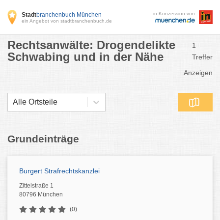
in Konzession von
Stadt
branchenbuch München
ein Angebot von stadtbranchenbuch.de
Rechtsanwälte: Drogendelikte
1
Schwabing und in der Nähe
Treffer
Anzeigen
Alle Ortsteile
Grundeinträge
Burgert Strafrechtskanzlei
Zittelstraße 1
80796 München
(0)