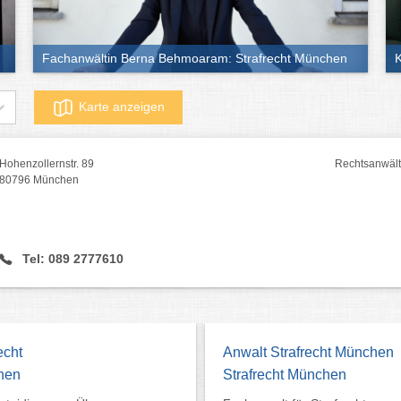
Fachanwältin Berna Behmoaram: Strafrecht München
K
Karte anzeigen
Hohenzollernstr. 89
Rechtsanwälte
80796 München
Tel: 089 2777610
echt
Anwalt Strafrecht München
hen
Strafrecht München