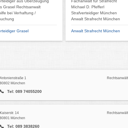
erteidiger aus Überzeugung
Fachanwalt für Strafrecht
s Grasel Rechtsanwalt
Michael D. Pfefferl
ilfe bei Verhaftung /
Strafverteidiger München
suchung
Anwalt Strafrecht München
erteidiger Grasel
Anwalt Strafrecht München
Antonienstraße 1
Rechtsanwälte
80802 München
Tel: 089 74055200
Kaiserstr. 14
Rechtsanwälte
80801 München
Tel: 089 3838260