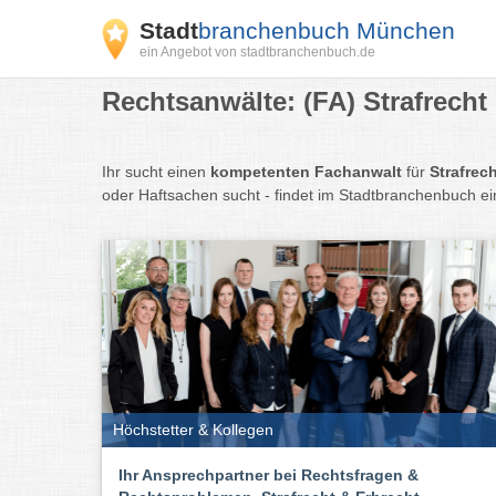
Stadt
branchenbuch München
ein Angebot von stadtbranchenbuch.de
Rechtsanwälte: (FA) Strafrech
Ihr sucht einen
kompetenten Fachanwalt
für
Strafrec
oder Haftsachen sucht - findet im Stadtbranchenbuch ei
Höchstetter & Kollegen
Ihr Ansprechpartner bei Rechtsfragen &