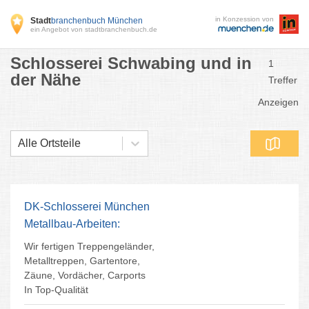
in Konzession von
Stadt
branchenbuch München
ein Angebot von stadtbranchenbuch.de
Schlosserei Schwabing und in
1
der Nähe
Treffer
Anzeigen
Alle Ortsteile
DK-Schlosserei München
Metallbau-Arbeiten:
Wir fertigen Treppengeländer,
Metalltreppen, Gartentore,
Zäune, Vordächer, Carports
In Top-Qualität